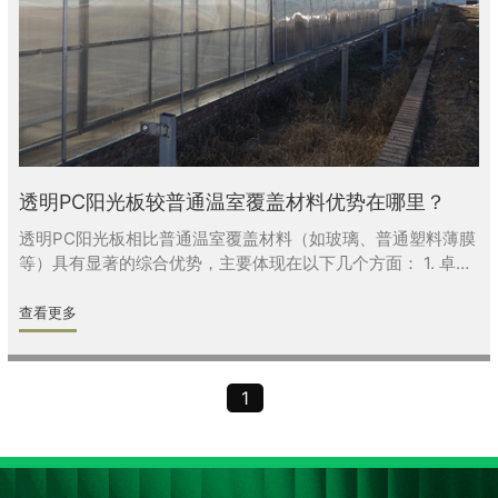
透明PC阳光板较普通温室覆盖材料优势在哪里？
透明PC阳光板相比普通温室覆盖材料（如玻璃、普通塑料薄膜
等）具有显著的综合优势，主要体现在以下几个方面： 1. 卓越
的抗冲击性与耐用性 强度极高：PC阳光板的抗冲击强度是普
通玻璃的200倍以上，是亚克力板的30倍，能有效抵御冰雹、
查看更多
强风、意外撞击等。 寿命长：优质PC板使用寿命可达10-20年
（普通PE/PVC薄膜通常仅1-3年），且抗老化涂层可防紫外线
降解。 2. 出色的轻质与安全性 重量轻：重量仅为同厚度玻璃
1
的1/12，大幅降低温室骨架的承重要求，节省建造成本。 防碎
裂：即使受到强冲击也不会像玻璃一样碎裂成尖锐碎片，避免
人员伤害和作物损失。 3. 优异的保温性能（节能关键） 低热
传导：导热系数（K值）远低于玻璃，中空结构形成空气隔热