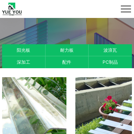
阳光板
耐力板
波浪瓦
深加工
配件
PC制品